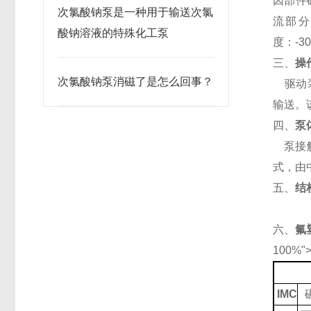
因部件
次氯酸钠泵是一种用于输送次氯
流部分
酸钠溶液的特殊化工泵
度：
-3
三、
操
次氯酸钠泵消磁了是怎么回事？
驱动
输送。
四、
泵
泵接
式，由
五、
结
六、
氟
100%"
IMC