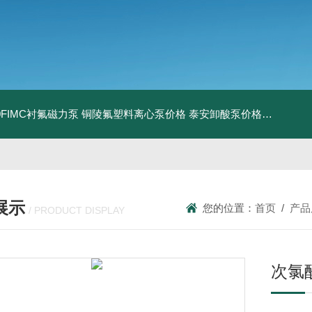
160FIMC衬氟磁力泵
铜陵氟塑料离心泵价格
泰安卸酸泵价格
济宁衬氟
展示
您的位置：
首页
/
产品
/ PRODUCT DISPLAY
次氯