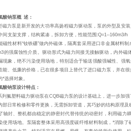
氯酸钠泵
概
述：
型磁力泵是新开发的大功率高扬程磁力驱动泵，泵的外型及安装
中间支架支撑，结构紧凑，拆卸方便，性能范围
:Q=1--160m3/h
能磁性材料
“
钕铁硼
”
做内外磁体，隔离套采用进口非金属材料制
m3
的强腐蚀性介质。驱动形式为磁力间接无接触驱动，内外磁体
漏现象，绝不污染使用场地，特别适合于输送强酸强碱性、强氧
性能、低廉的价格，已在很多项目上替代了进口磁力泵，并在很
的*选择对象。
氯酸钠泵
设计特点：
系列氟塑料磁力驱动泵在
CQB
磁力泵的设计基础上，进一步加强
内部日常检修和零件更换，无需拆卸管道，其巧妙的结构原理及
了轴封、整机都由稳定的静密封代替传统的动密封，利用磁力耦
染使用场地。泵隔套整体采用高强度碳纤维材料制成，*消除了