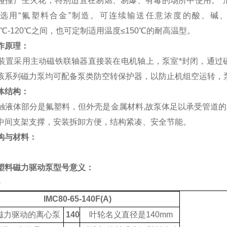
碰撞产生火花，特别适宜在易燃、易爆、有毒的场所中使用。*
选用
“
氟塑料合金
”
制造。可连续输送任意浓度的酸、碱
0
℃
-120
℃
之间，也可定制适用温度
≤150
℃
的耐高温型。
作原理：
装置采用主动磁铁联轴器直接装在电机轴上，泵室*封闭，通过
该系列磁力泵均可配备泵类防空转保护器，以防止机组空运转，
体结构：
触液体部分是氟塑料，但外壳是金属材料
,
故泵体足以承受管道的
中间支架支撑，安装拆卸方便，结构紧凑、安全节能。
构与材料：
塑料磁力驱动泵
型号意义：
>
IMC80-65-140F(A)
磁力驱动的离心泵
140
叶轮名义直径是
140mm