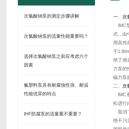
次氯酸钠泵的测定步骤讲解
一
、
次
IMC
式，由
次氯酸钠泵的流量性能重要吗？
用高性
于
1.9t/
选择次氯酸钠泵之前应考虑六个
绝了滴
因素
力泵的
磁力泵
氟塑料泵具有耐腐蚀性强、耐温
二、
次
性能优异的特点
IMC
松进行
取消
IHF防腐泵的流量重不重要？
绝不污