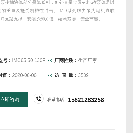
钠泵接触液体部分是氟塑料，但外壳是金属材料,故泵体足以
道的重量及抵受机械性冲击。IMD系列磁力泵为电机直联
中间支架支撑，安装拆卸方便，结构紧凑、安全节能。
型号：
IMC65-50-130F
厂商性质：
生产厂家
时间：
2020-08-06
访 问 量：
3539
15821283258
立即咨询
联系电话：