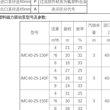
泵进口直径是
80mm
F
过流部件材质为氟塑料合金
泵出口直径是
65mm
A
表示区分代号
塑料磁力驱动泵
型号及参数
:
汽蚀余
进
流量
扬程
效率
型号
量
m³/h
m
%
m
4
21
25
IMC40-25-130F
*6
20
32
3
40
8
18
33
4
27
25
IMC40-25-140F
*6
26
32
3
40
8
24
33
4
31
25
IMC40-25-150F
*6
30
32
3
40
8
28
33