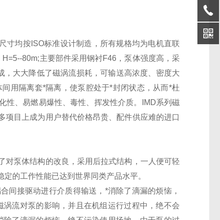
尺寸均按
ISO
标准设计制造，所有规格均为电机直联
H=5--80m;
主要部件采用钢衬
F46
，泵体强度高，采
成，大大降低了磁涡流损耗，可输送高浓度、密度大
间用隔离套*隔离，使泵腔处于*封闭状态，从而*杜
化性、易燃易爆性、毒性、挥发性介质。
IMD
系列磁
多项目上成为用户替代价格昂贵、配件供应难的进口
了对泵体结构的改良，采用后拉式结构，一人便可轻
稳定的工作性能已达到世界同类产品水平。
合间接驱动进行介质得输送，*消除了滴漏的烦恼，
磁涡流对泵的影响，并且在机组运行过程中，绝不会