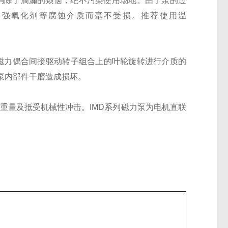
消除了滴漏的烦恼，绝不污染使用场地。由于泵的过
、强氧化剂等腐蚀介质而毫不受损。推荐使用温
磁力偶合间接驱动转子组合上的叶轮旋转进行介质的
泵内部件干磨造成损坏。
重量及抵受机械性冲击。
IMD
系列磁力泵为电机直联