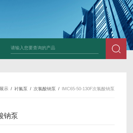
磁力泵型号
济宁衬氟离心泵厂家
淄博卸酸泵报价
枣庄衬氟泵价格
枣
展示
/
衬氟泵
/
次氯酸钠泵
/
IMC65-50-130F次氯酸钠泵
酸钠泵