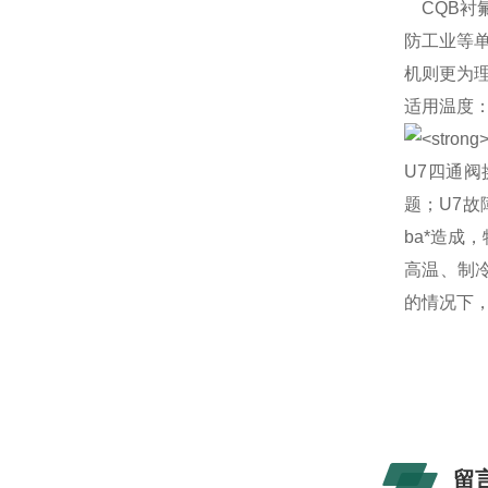
CQB衬
防工业等
机则更为
适用温度：-
U7四通
题；U7
ba*造成
高温、制
的情况下，
留