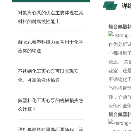
详
衬氟离心泵的优点主要体现在其
材料的耐腐蚀性能上
烟台氟塑
自吸式氟塑料磁力泵常用于化学
作为分析
液体的输送
心都得到
论述。[关
验室，还
不锈钢化工离心泵可以实现安
不锈钢化
全、可靠的液体输送
当电机带
转，介质
氟塑料化工离心泵的机械损失怎
流部件全
么计算？
烟台氟塑
浅析氟塑料衬里离心泵扬程、流