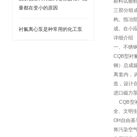
材料试验
量都在变小的原因
三部分组
构。指冶
成。在小
衬氟离心泵是种常用的化工泵
详细介绍
一、不锈钢
CQB型
钢）总成
离套内，
造，设计
进口磁力
CQB型
全、文明
OH自由
将污染空