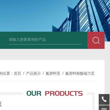
磁力泵型号
济宁衬氟离心泵厂家
淄博卸酸泵报价
枣庄衬氟泵价格
枣
的位置：
首页
/
产品展示
/
氟塑料泵
/
氟塑料耐酸磁力泵
泵