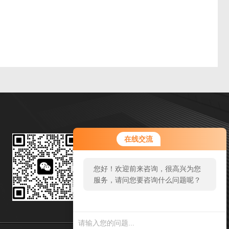
微信扫一扫
在线交流
邮箱：81440053@qq.com
您好！欢迎前来咨询，很高兴为您
传真：021-31135567
服务，请问您要咨询什么问题呢？
地址：上海市嘉定区星华公路1782弄
您好，看您停
留很久了，是