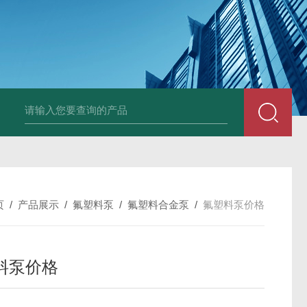
磁力泵型号
济宁衬氟离心泵厂家
淄博卸酸泵报价
枣庄衬氟泵价格
枣
页
/
产品展示
/
氟塑料泵
/
氟塑料合金泵
/
氟塑料泵价格
料泵价格