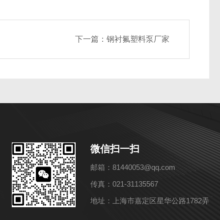
下一篇：
钢衬氟塑料泵厂家
微信扫一扫
邮箱：81440053@qq.com
传真：021-31135567
地址：上海市嘉定区星华公路1782弄