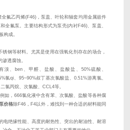
全氟乙丙烯(F46)，泵盖、叶轮和轴套均用金属嵌件
全氟泵。主要结构形式为泵壳(内衬F46)、泵盖、
底板构成。
不锈钢等材料。尤其是使用在强氧化剂存在的场合，
的渗透腐蚀。
溴、ben、甲醛、盐酸、盐酸盐、50%硫酸、
5%氯qi、95~90%叔丁基次氯酸盐、0.51%游离氯、
醚、二氯丙烷、次氯酸、CCL4等。
。例如，666氯化液中含有苯、次氯酸、盐酸等各种腐
泵价格
除F46，F4以外，难找到一种合适的材料能同
的电绝缘性能、高度的耐热性、突出的耐油性、耐溶