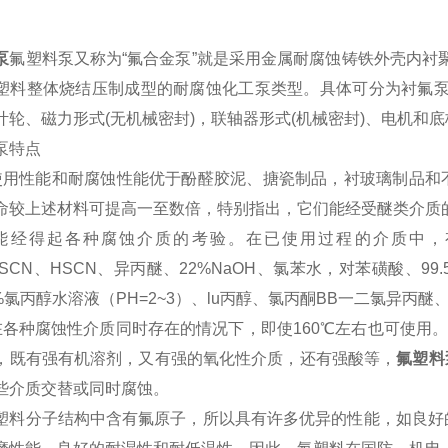
泵
氟塑料泵又称为“氟合金泵”就是采用金属耐腐蚀铸铁外壳内衬聚
塑料整体烧结压制成型的耐腐蚀化工泵类型。具体可分为衬氟泵和
叶轮、磁力形式(无机械密封)，联轴器形式(机械密封)、电机和
泵特点
使用性能和耐腐蚀性能优于酚醛胶泥、搪瓷制品，衬玻璃制品和
命较上述材料可提高一至数倍，特别指出，它们能经受醚类介质
能经得起各种腐蚀介质的考验。在已使用过程的介质中，有
aSCN、HSCN、异丙醚、22%NaOH、氯苯水，对苯磺酸、99.
2%氯丙醇水溶液（PH=2~3）、lu丙醇、氯丙酮BB一二氯异丙
在各种腐蚀性介质同时存在的情况下，即使160℃左右也可使用
，既有强有机溶剂，又有强的氧化性介质，还有强酸等，
氟塑料
些介质交替或同时腐蚀。
塑料分子结构中含有氟原子，所以具有许多优异的性能，如良好