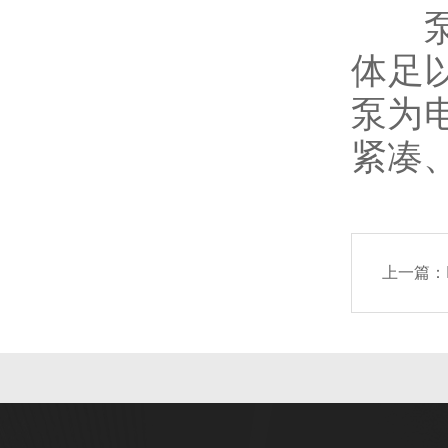
泵接
体足
泵为
紧凑
上一篇：