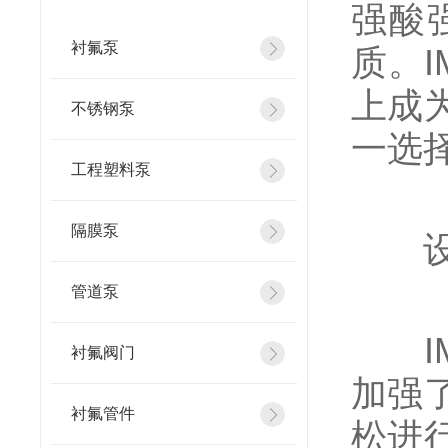
强酸
衬氟泵
质。
上成
不锈钢泵
一选
工程塑料泵
隔膜泵
设
管道泵
IM
衬氟阀门
加强
衬氟管件
松进