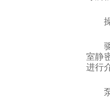
操
驱动
室静
进行
泵