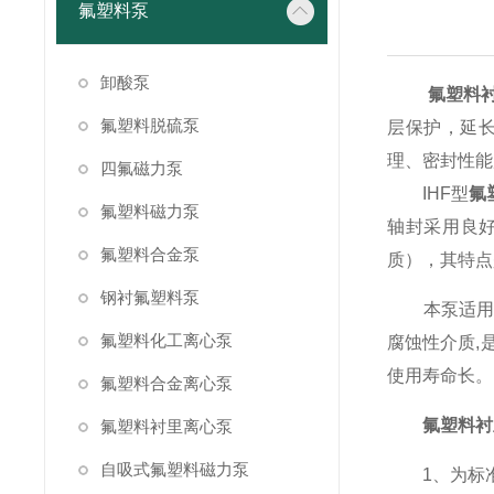
氟塑料泵
卸酸泵
氟塑料
氟塑料脱硫泵
层保护，延
理、密封性能
四氟磁力泵
IHF型
氟
氟塑料磁力泵
轴封采用良好
氟塑料合金泵
质），其特点
钢衬氟塑料泵
本泵适用于
氟塑料化工离心泵
腐蚀性介质,
使用寿命长。
氟塑料合金离心泵
氟塑料衬
氟塑料衬里离心泵
自吸式氟塑料磁力泵
1、为标准