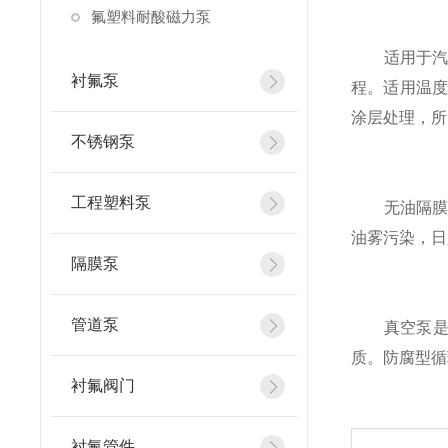
氟塑料耐酸磁力泵
适用于汽车
衬氟泵
程。适用温度
涂层处理，所
不锈钢泵
工程塑料泵
无油隔膜式
油雾污染，日
隔膜泵
管道泵
真空泵是根
质。防腐型循
衬氟阀门
衬氟管件