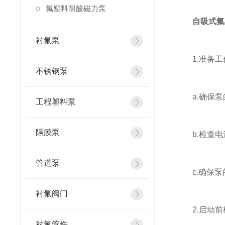
氟塑料耐酸磁力泵
自吸式氟
衬氟泵
1.准备工
不锈钢泵
a.确保泵
工程塑料泵
隔膜泵
b.检查电
管道泵
c.确保泵
衬氟阀门
2.启动前
衬氟管件