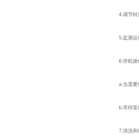
4.调节转
5.监测运
6.停机操
a.当需要
b.等待泵
7.清洗和