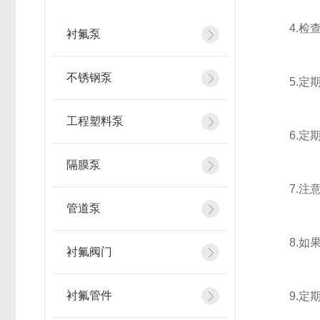
4.检查
衬氟泵
不锈钢泵
5.定期
工程塑料泵
6.定期
隔膜泵
7.注意
管道泵
8.如果
衬氟阀门
衬氟管件
9.定期