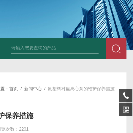
磁力泵型号
济宁衬氟离心泵厂家
淄博卸酸泵报价
枣庄衬氟泵价格
枣
位置：
首页
/
新闻中心
/
氟塑料衬里离心泵的维护保养措施
护保养措施
浏览次数：2201