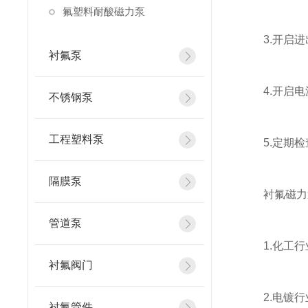
氟塑料耐酸磁力泵
3.开启进
衬氟泵
4.开启电
不锈钢泵
工程塑料泵
5.定期检
隔膜泵
衬氟磁力
管道泵
1.化工行
衬氟阀门
2.电镀行
衬氟管件